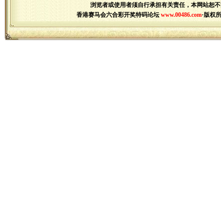
浏览者或使用者须自行承担有关责任，本网站恕不
香港赛马会六合彩开奖特码论坛
www.00486.com
·版权所