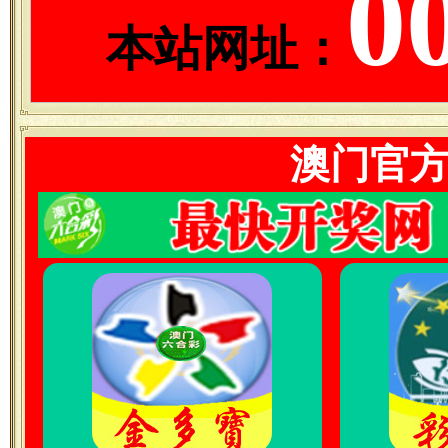
0
本站网址：
澳门官