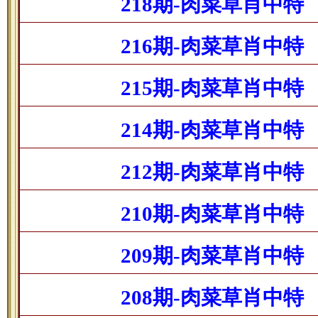
218期-肉菜草肖中特
216期-肉菜草肖中特
215期-肉菜草肖中特
214期-肉菜草肖中特
212期-肉菜草肖中特
210期-肉菜草肖中特
209期-肉菜草肖中特
208期-肉菜草肖中特